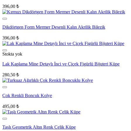
396,00
₺
Dikdörtgen Form Mermer Desenli Kalın Akrilik Bilezik
396,00
₺
Stokta yok
Lak Kaplama Mine Detaylı İnci ve Çiçek Figürlü Bijuteri Küpe
280,50
₺
Çok Renkli Boncuk Kolye
495,00
₺
Taşlı Geometrik Altın Renk Çelik Küpe