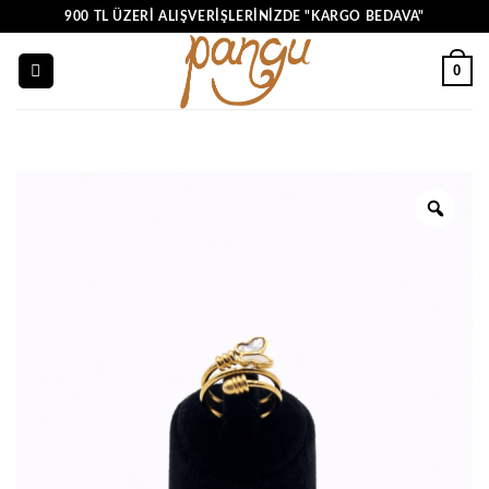
İçeriğe
900 TL ÜZERI ALIŞVERIŞLERINIZDE "KARGO BEDAVA"
atla
0
Zoo