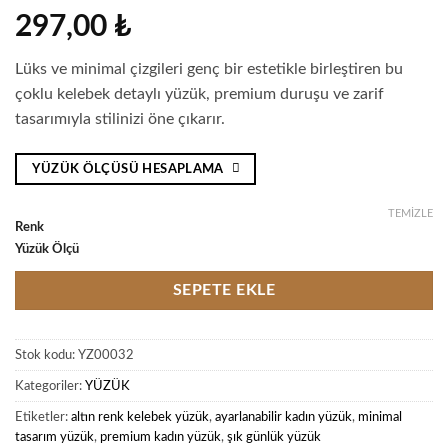
297,00
₺
Lüks ve minimal çizgileri genç bir estetikle birleştiren bu
çoklu kelebek detaylı yüzük, premium duruşu ve zarif
tasarımıyla stilinizi öne çıkarır.
YÜZÜK ÖLÇÜSÜ HESAPLAMA
TEMIZLE
Renk
Yüzük Ölçü
SEPETE EKLE
Stok kodu:
YZ00032
Kategoriler:
YÜZÜK
Etiketler:
altın renk kelebek yüzük
,
ayarlanabilir kadın yüzük
,
minimal
tasarım yüzük
,
premium kadın yüzük
,
şık günlük yüzük