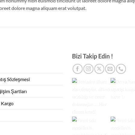
 diam nonummy nibh euismod tincidunt ut laoreet dolore magna ali
aoreet dolore magna aliquam erat volutpat.
Bizi Takip Edin !
atış Sözleşmesi
işim Şartları
e Kargo