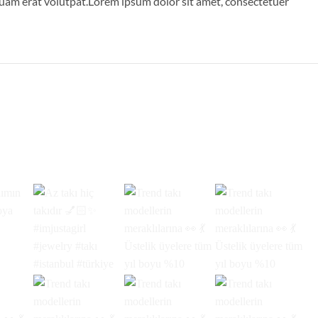
quam erat volutpat.Lorem ipsum dolor sit amet, consectetuer