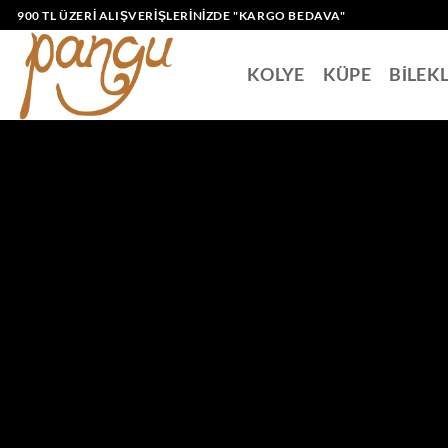
İçeriğe
900 TL ÜZERI ALIŞVERIŞLERINIZDE "KARGO BEDAVA"
atla
KOLYE
KÜPE
BİLEK