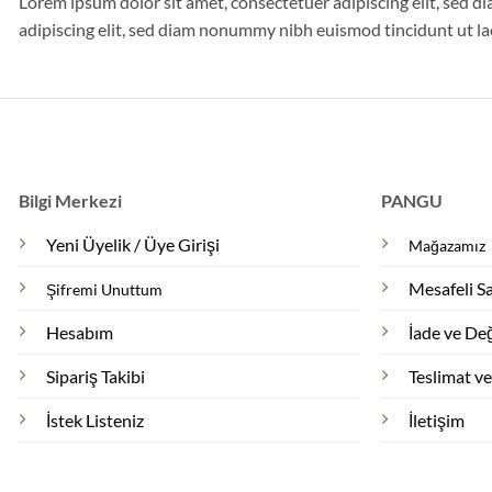
Lorem ipsum dolor sit amet, consectetuer adipiscing elit, sed
adipiscing elit, sed diam nonummy nibh euismod tincidunt ut l
Bilgi Merkezi
PANGU
Yeni Üyelik / Üye Girişi
Mağazamız
Mesafeli S
Şifremi Unuttum
Hesabım
İade ve Değ
Sipariş Takibi
Teslimat v
İstek Listeniz
İletişim