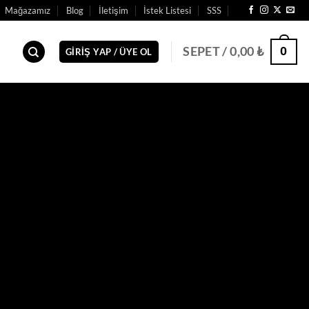
Mağazamız
Blog
İletişim
İstek Listesi
SSS
0
SEPET /
0,00
₺
GIRIŞ YAP / ÜYE OL