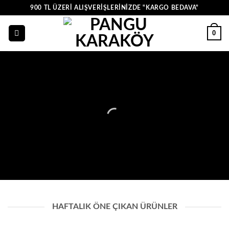
İçeriğe
900 TL ÜZERI ALIŞVERIŞLERINIZDE "KARGO BEDAVA"
atla
0
TÜM YIL BOYUNCA
Tüm ürünlerde !
Üyelerimize Özel
%10 İndirim
HAFTALIK ÖNE ÇIKAN ÜRÜNLER