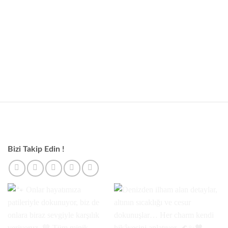
Bilezik Ölçüsü Çaptan Nasıl Hesaplanır? (Pratik ve Kesin Yöntem)
Online takı alışverişlerinde en çok yaşanan sorunlardan biri doğru
bilezik ölçüsünü seçememektir. Özellikle sert bileziklerde [...]
Bizi Takip Edin !