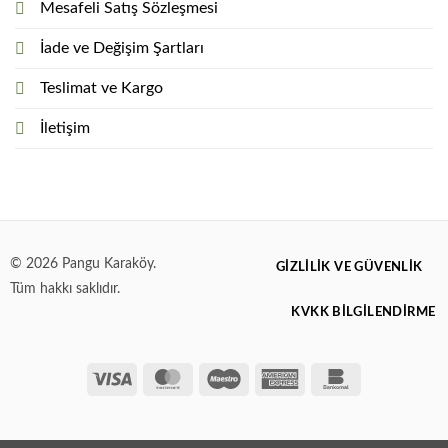
Mesafeli Satış Sözleşmesi
İade ve Değişim Şartları
Teslimat ve Kargo
İletişim
© 2026 Pangu Karaköy.
GIZLILIK VE GÜVENLIK
Tüm hakkı saklıdır.
KVKK BİLGİLENDİRME
Visa
MasterCard
Maestro
American
Bankomat
Express