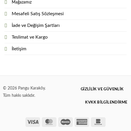
Mağazamız
Mesafeli Satış Sözleşmesi
İade ve Değişim Şartları
Teslimat ve Kargo
İletişim
© 2026 Pangu Karaköy.
GIZLILIK VE GÜVENLIK
Tüm hakkı saklıdır.
KVKK BİLGİLENDİRME
Visa
MasterCard
Maestro
American
Bankomat
Express