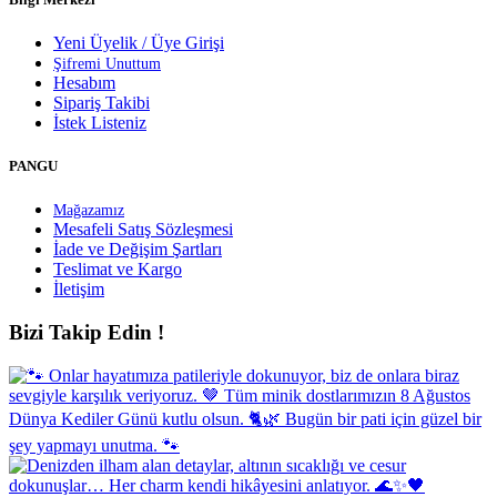
Yeni Üyelik / Üye Girişi
Şifremi Unuttum
Hesabım
Sipariş Takibi
İstek Listeniz
PANGU
Mağazamız
Mesafeli Satış Sözleşmesi
İade ve Değişim Şartları
Teslimat ve Kargo
İletişim
Bizi Takip Edin !