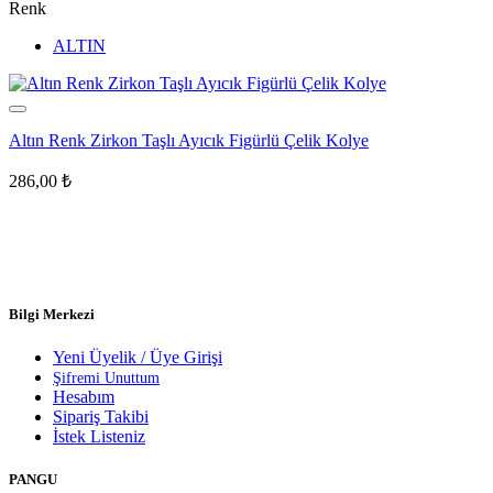
Renk
ALTIN
Altın Renk Zirkon Taşlı Ayıcık Figürlü Çelik Kolye
286,00
₺
Bilgi Merkezi
Yeni Üyelik / Üye Girişi
Şifremi Unuttum
Hesabım
Sipariş Takibi
İstek Listeniz
PANGU