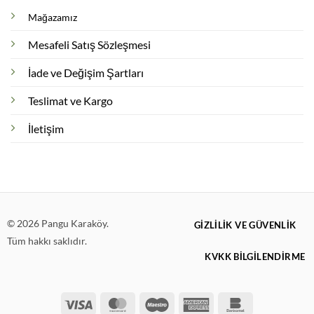
Mağazamız
Mesafeli Satış Sözleşmesi
İade ve Değişim Şartları
Teslimat ve Kargo
İletişim
© 2026 Pangu Karaköy.
GIZLILIK VE GÜVENLIK
Tüm hakkı saklıdır.
KVKK BİLGİLENDİRME
Visa
MasterCard
Maestro
American
Bankomat