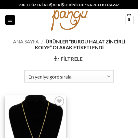
İçeriğe
900 TL ÜZERI ALIŞVERIŞLERINIZDE "KARGO BEDAVA"
atla
0
ANA SAYFA
/
ÜRÜNLER “BURGU HALAT ZINCIRLI
KOLYE” OLARAK ETIKETLENDI
FILTRELE