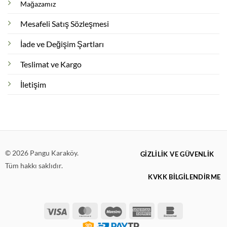
Mağazamız
Mesafeli Satış Sözleşmesi
İade ve Değişim Şartları
Teslimat ve Kargo
İletişim
© 2026 Pangu Karaköy.
GIZLILIK VE GÜVENLIK
Tüm hakkı saklıdır.
KVKK BİLGİLENDİRME
Visa
MasterCard
Maestro
American
Bankomat
Express