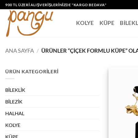
İçeriğe
900 TL ÜZERI ALIŞVERIŞLERINIZDE "KARGO BEDAVA"
atla
KOLYE
KÜPE
BİLEK
ANA SAYFA
/
ÜRÜNLER “ÇIÇEK FORMLU KÜPE” OL
ÜRÜN KATEGORILERI
BİLEKLİK
BİLEZİK
HALHAL
KOLYE
KÜPE