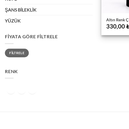
ŞANS BİLEKLİK
Altın Renk 
YÜZÜK
330,00
FIYATA GÖRE FILTRELE
En
En
FILTRELE
düşük
yüksek
fiyat
fiyat
RENK