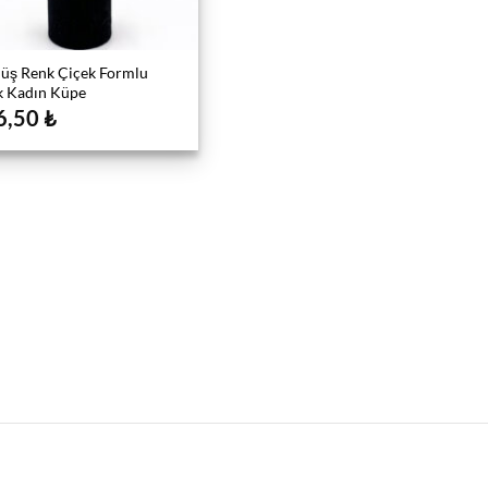
ş Renk Çiçek Formlu
k Kadın Küpe
6,50
₺