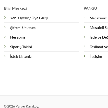
Bilgi Merkezi
PANGU
Yeni Üyelik / Üye Girişi
Mağazamız
Mesafeli S
Şifremi Unuttum
Hesabım
İade ve Değ
Sipariş Takibi
Teslimat v
İstek Listeniz
İletişim
© 2026 Pangu Karaköy.