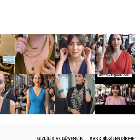
GIZLILIK VE GÜVENLIK
KVKK BİLGİLENDİRME