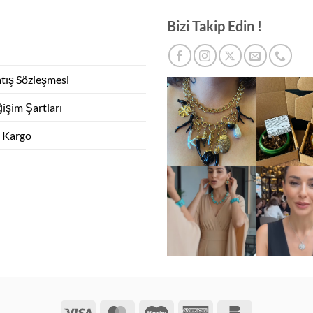
Bizi Takip Edin !
atış Sözleşmesi
işim Şartları
e Kargo
Visa
MasterCard
Maestro
American
Bankomat