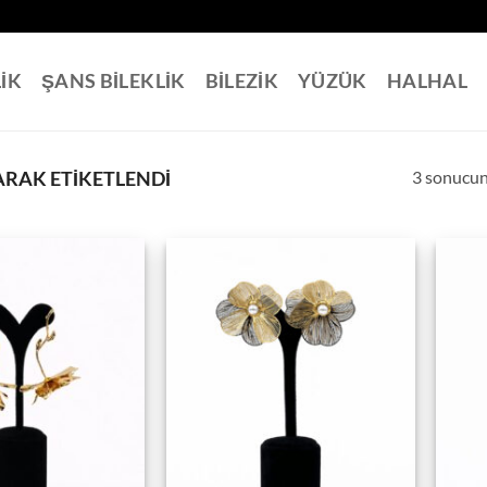
LİK
ŞANS BİLEKLİK
BİLEZİK
YÜZÜK
HALHAL
3 sonucun
ARAK ETIKETLENDI