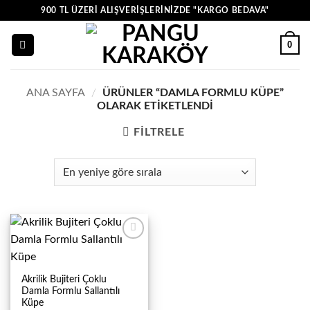
İçeriğe
900 TL ÜZERI ALIŞVERIŞLERINIZDE "KARGO BEDAVA"
atla
0
ANA SAYFA
/
ÜRÜNLER “DAMLA FORMLU KÜPE”
OLARAK ETIKETLENDI
FILTRELE
Akrilik Bujiteri Çoklu
Damla Formlu Sallantılı
Küpe