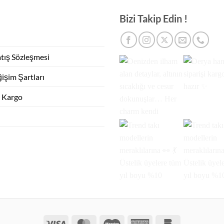
Bizi Takip Edin !
atış Sözleşmesi
işim Şartları
e Kargo
Visa
MasterCard
Maestro
American
Bankomat