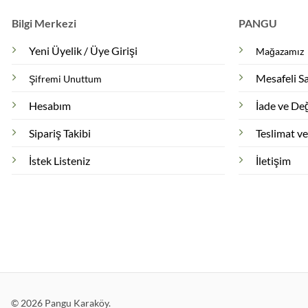
Bilgi Merkezi
PANGU
Yeni Üyelik / Üye Girişi
Mağazamız
Mesafeli S
Şifremi Unuttum
Hesabım
İade ve Değ
Sipariş Takibi
Teslimat v
İstek Listeniz
İletişim
© 2026 Pangu Karaköy.