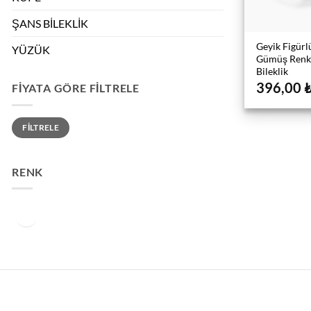
ŞANS BİLEKLİK
Geyik Figürlü
YÜZÜK
Gümüş Renk
Bileklik
396,00
FIYATA GÖRE FILTRELE
En
En
FILTRELE
düşük
yüksek
fiyat
fiyat
RENK