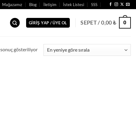
Mağazamız
Blog
İletişim
İstek Listesi
SSS
0
SEPET /
0,00
₺
GIRIŞ YAP / ÜYE OL
 sonuç gösteriliyor