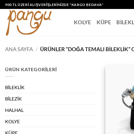
İçeriğe
900 TL ÜZERI ALIŞVERIŞLERINIZDE "KARGO BEDAVA"
atla
KOLYE
KÜPE
BİLEK
ANA SAYFA
/
ÜRÜNLER “DOĞA TEMALI BILEKLIK” 
ÜRÜN KATEGORILERI
BİLEKLİK
BİLEZİK
HALHAL
KOLYE
KÜPE