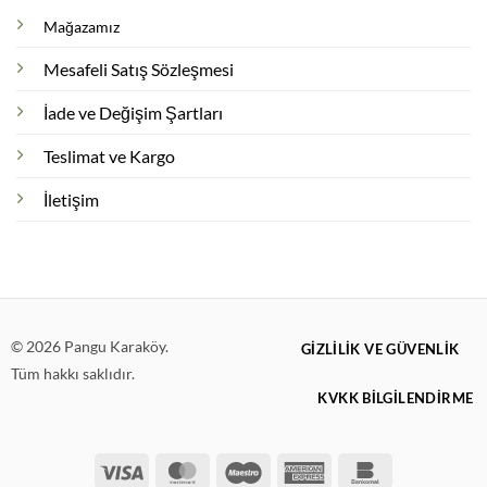
Mağazamız
Mesafeli Satış Sözleşmesi
İade ve Değişim Şartları
Teslimat ve Kargo
İletişim
© 2026 Pangu Karaköy.
GIZLILIK VE GÜVENLIK
Tüm hakkı saklıdır.
KVKK BİLGİLENDİRME
Visa
MasterCard
Maestro
American
Bankomat