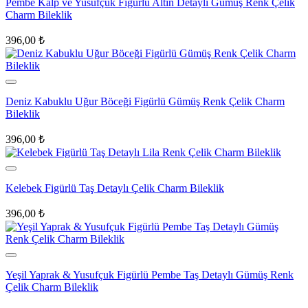
Pembe Kalp ve Yusufçuk Figürlü Altın Detaylı Gümüş Renk Çelik
Charm Bileklik
396,00
₺
Deniz Kabuklu Uğur Böceği Figürlü Gümüş Renk Çelik Charm
Bileklik
396,00
₺
Kelebek Figürlü Taş Detaylı Çelik Charm Bileklik
396,00
₺
Yeşil Yaprak & Yusufçuk Figürlü Pembe Taş Detaylı Gümüş Renk
Çelik Charm Bileklik