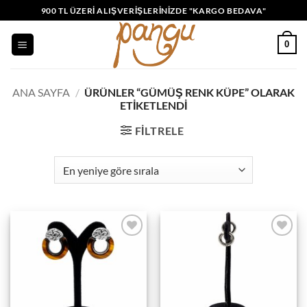
İçeriğe
900 TL ÜZERI ALIŞVERIŞLERINIZDE "KARGO BEDAVA"
atla
0
ANA SAYFA
/
ÜRÜNLER “GÜMÜŞ RENK KÜPE” OLARAK
ETIKETLENDI
FILTRELE