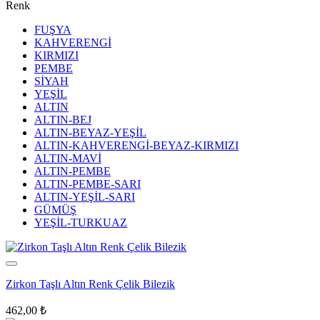
Renk
FUŞYA
KAHVERENGİ
KIRMIZI
PEMBE
SİYAH
YEŞİL
ALTIN
ALTIN-BEJ
ALTIN-BEYAZ-YEŞİL
ALTIN-KAHVERENGİ-BEYAZ-KIRMIZI
ALTIN-MAVİ
ALTIN-PEMBE
ALTIN-PEMBE-SARI
ALTIN-YEŞİL-SARI
GÜMÜŞ
YEŞİL-TURKUAZ
Zirkon Taşlı Altın Renk Çelik Bilezik
462,00
₺