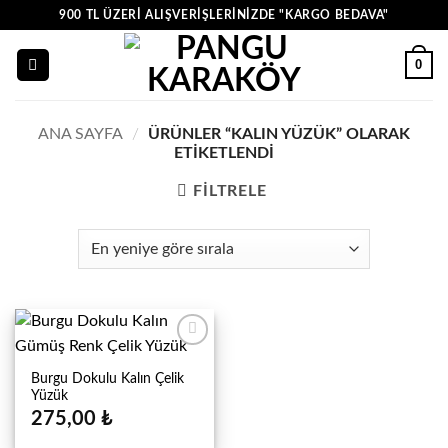
İçeriğe
900 TL ÜZERI ALIŞVERIŞLERINIZDE "KARGO BEDAVA"
atla
0
ANA SAYFA
/
ÜRÜNLER “KALIN YÜZÜK” OLARAK
ETIKETLENDI
FILTRELE
Burgu Dokulu Kalın Çelik
Yüzük
275,00
₺