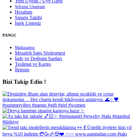
Yeni Üyelik / Üye Girişi
Şifremi Unuttum
Hesabım
Sipariş Takibi
İstek Listeniz
PANGU
Mağazamız
Mesafeli Satış Sözleşmesi
İade ve Değişim Şartları
Teslimat ve Kargo
İletişim
Bizi Takip Edin !