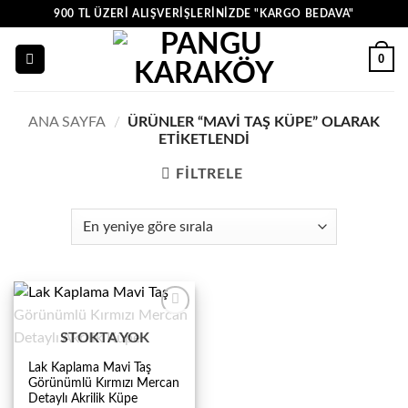
İçeriğe
900 TL ÜZERI ALIŞVERIŞLERINIZDE "KARGO BEDAVA"
atla
0
ANA SAYFA
/
ÜRÜNLER “MAVI TAŞ KÜPE” OLARAK
ETIKETLENDI
FILTRELE
STOKTA YOK
Lak Kaplama Mavi Taş
Görünümlü Kırmızı Mercan
Detaylı Akrilik Küpe