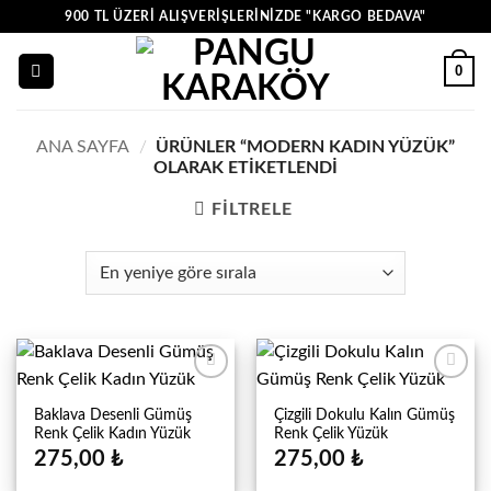
İçeriğe
900 TL ÜZERI ALIŞVERIŞLERINIZDE "KARGO BEDAVA"
atla
0
ANA SAYFA
/
ÜRÜNLER “MODERN KADIN YÜZÜK”
OLARAK ETIKETLENDI
FILTRELE
Baklava Desenli Gümüş
Çizgili Dokulu Kalın Gümüş
Renk Çelik Kadın Yüzük
Renk Çelik Yüzük
275,00
₺
275,00
₺