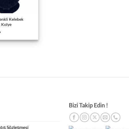
enkli Kelebek
k Kolye
₺
Bizi Takip Edin !
atış Sözleşmesi