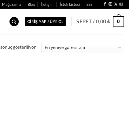
Mağazamız
Blog
İletişim
İstek Listesi
SSS
0
SEPET /
0,00
₺
GIRIŞ YAP / ÜYE OL
 sonuç gösteriliyor