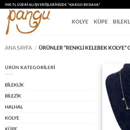
İçeriğe
900 TL ÜZERI ALIŞVERIŞLERINIZDE "KARGO BEDAVA"
atla
KOLYE
KÜPE
BİLEK
ANA SAYFA
/
ÜRÜNLER “RENKLI KELEBEK KOLYE” 
ÜRÜN KATEGORILERI
BİLEKLİK
BİLEZİK
HALHAL
KOLYE
KÜPE