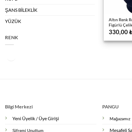
ŞANS BİLEKLİK
Altın Renk R
YÜZÜK
Figürlü Çeli
330,00
RENK
Bilgi Merkezi
PANGU
Yeni Üyelik / Üye Girişi
Mağazamız
Mesafeli S
Şifremi Unuttum