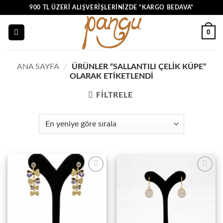
İçeriğe
900 TL ÜZERI ALIŞVERIŞLERINIZDE "KARGO BEDAVA"
atla
0
ANA SAYFA
/
ÜRÜNLER “SALLANTILI ÇELIK KÜPE”
OLARAK ETIKETLENDI
FILTRELE