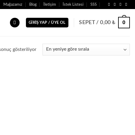
Mağazamız
Blog
İletişim
İstek Listesi
SSS
0
SEPET /
0,00
₺
GIRIŞ YAP / ÜYE OL
sonuç gösteriliyor