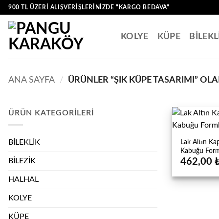
İçeriğe
900 TL ÜZERI ALIŞVERIŞLERINIZDE "KARGO BEDAVA"
atla
KOLYE
KÜPE
BİLEKL
ANA SAYFA
/
ÜRÜNLER “ŞIK KÜPE TASARIMI” OLA
ÜRÜN KATEGORILERI
Lak Altın Ka
BİLEKLİK
Kabuğu Forml
462,00
BİLEZİK
HALHAL
KOLYE
KÜPE