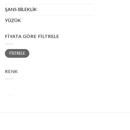
ŞANS BİLEKLİK
YÜZÜK
FIYATA GÖRE FILTRELE
En
En
FILTRELE
düşük
yüksek
fiyat
fiyat
RENK