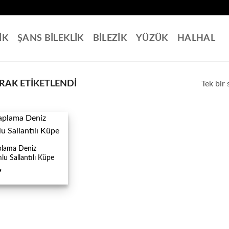
İK
ŞANS BİLEKLİK
BİLEZİK
YÜZÜK
HALHAL
RAK ETIKETLENDI
Tek bir 
plama Deniz
u Sallantılı Küpe
₺