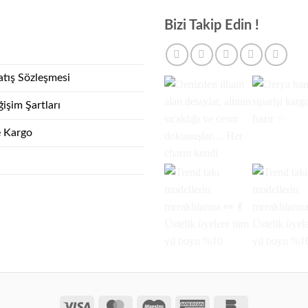
Bizi Takip Edin !
atış Sözleşmesi
işim Şartları
e Kargo
Visa
MasterCard
Maestro
American
Bankomat