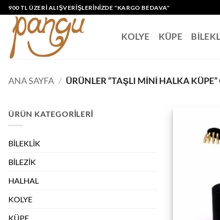
İçeriğe
900 TL ÜZERI ALIŞVERIŞLERINIZDE "KARGO BEDAVA"
atla
KOLYE
KÜPE
BİLEK
ANA SAYFA
/
ÜRÜNLER “TAŞLI MINI HALKA KÜPE”
ÜRÜN KATEGORILERI
BİLEKLİK
BİLEZİK
HALHAL
KOLYE
KÜPE