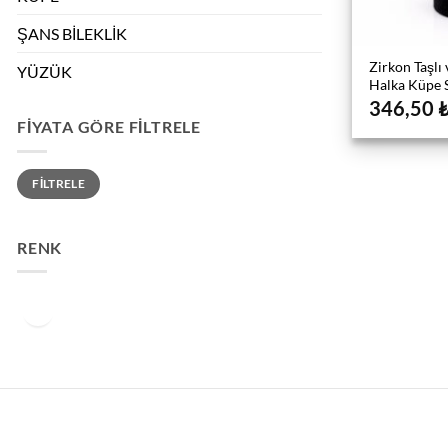
ŞANS BİLEKLİK
Zirkon Taşlı
YÜZÜK
Halka Küpe S
346,50
FIYATA GÖRE FILTRELE
En
En
FILTRELE
düşük
yüksek
fiyat
fiyat
RENK