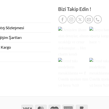
Bizi Takip Edin !
atış Sözleşmesi
işim Şartları
e Kargo
Visa
MasterCard
Maestro
American
Bankomat