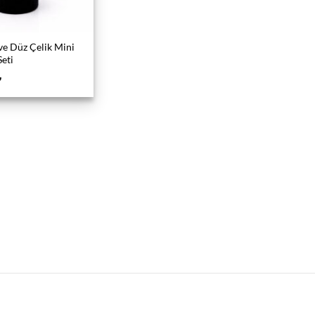
 ve Düz Çelik Mini
eti
₺