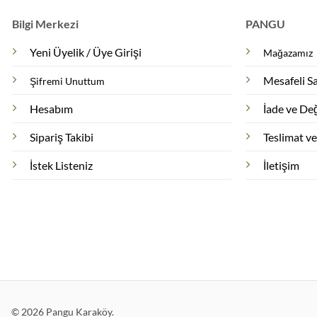
Bilgi Merkezi
PANGU
Yeni Üyelik / Üye Girişi
Mağazamız
Mesafeli S
Şifremi Unuttum
Hesabım
İade ve Değ
Sipariş Takibi
Teslimat v
İstek Listeniz
İletişim
© 2026 Pangu Karaköy.