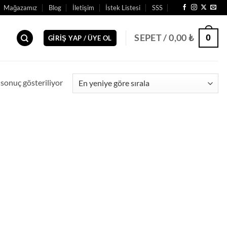
Mağazamız
Blog
İletişim
İstek Listesi
SSS
0
SEPET /
0,00
₺
GIRIŞ YAP / ÜYE OL
 sonuç gösteriliyor