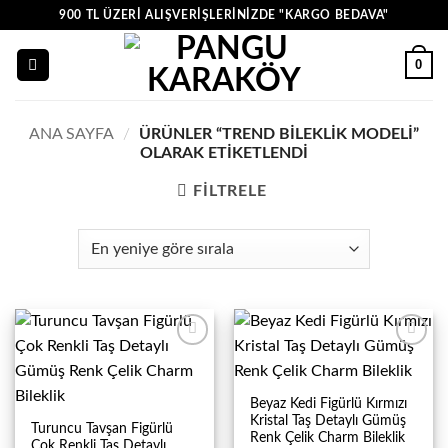
İçeriğe
900 TL ÜZERI ALIŞVERIŞLERINIZDE "KARGO BEDAVA"
atla
0
ANA SAYFA
/
ÜRÜNLER “TREND BILEKLIK MODELI”
OLARAK ETIKETLENDI
FILTRELE
Beyaz Kedi Figürlü Kırmızı
Kristal Taş Detaylı Gümüş
Turuncu Tavşan Figürlü
Renk Çelik Charm Bileklik
Çok Renkli Taş Detaylı