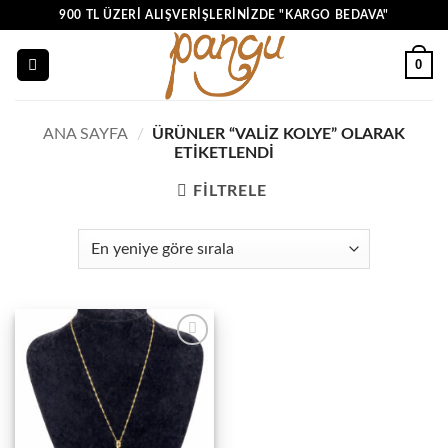
İçeriğe
900 TL ÜZERI ALIŞVERIŞLERINIZDE "KARGO BEDAVA"
atla
0
ANA SAYFA
/
ÜRÜNLER “VALIZ KOLYE” OLARAK
ETIKETLENDI
FILTRELE