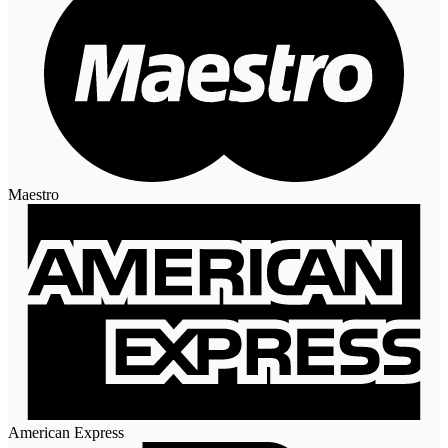
Maestro
American Express