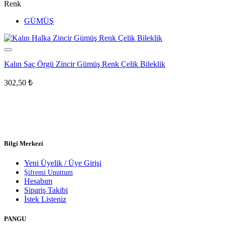
Renk
GÜMÜŞ
Kalın Saç Örgü Zincir Gümüş Renk Çelik Bileklik
302,50
₺
Bilgi Merkezi
Yeni Üyelik / Üye Girişi
Şifremi Unuttum
Hesabım
Sipariş Takibi
İstek Listeniz
PANGU