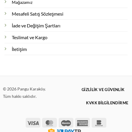
Mağazamız
Mesafeli Satış Sözleşmesi
İade ve Değişim Şartları
Teslimat ve Kargo
İletişim
© 2026 Pangu Karaköy.
GIZLILIK VE GÜVENLIK
Tüm hakkı saklıdır.
KVKK BİLGİLENDİRME
Visa
MasterCard
Maestro
American
Bankomat
Express