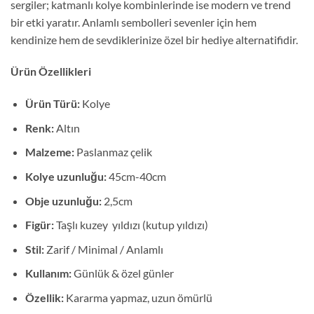
sergiler; katmanlı kolye kombinlerinde ise modern ve trend
bir etki yaratır. Anlamlı sembolleri sevenler için hem
kendinize hem de sevdiklerinize özel bir hediye alternatifidir.
Ürün Özellikleri
Ürün Türü:
Kolye
Renk:
Altın
Malzeme:
Paslanmaz çelik
Kolye uzunluğu:
45cm-40cm
Obje uzunluğu:
2,5cm
Figür:
Taşlı kuzey yıldızı (kutup yıldızı)
Stil:
Zarif / Minimal / Anlamlı
Kullanım:
Günlük & özel günler
Özellik:
Kararma yapmaz, uzun ömürlü