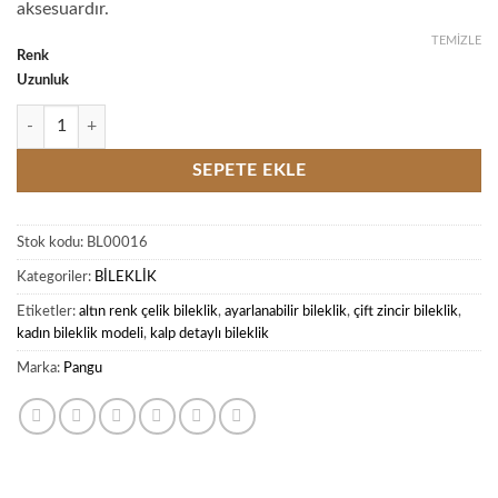
aksesuardır.
TEMIZLE
Renk
Uzunluk
Çift Zincir Kalp Detaylı Altın Renk Çelik Bileklik adet
SEPETE EKLE
Stok kodu:
BL00016
Kategoriler:
BİLEKLİK
Etiketler:
altın renk çelik bileklik
,
ayarlanabilir bileklik
,
çift zincir bileklik
,
kadın bileklik modeli
,
kalp detaylı bileklik
Marka:
Pangu