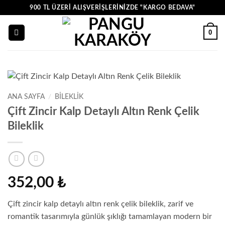
İçeriğe
900 TL ÜZERI ALIŞVERIŞLERINIZDE "KARGO BEDAVA"
atla
0
Zoo
ANA SAYFA
/
BİLEKLİK
Çift Zincir Kalp Detaylı Altın Renk Çelik
Bileklik
352,00
₺
Çift zincir kalp detaylı altın renk çelik bileklik, zarif ve
romantik tasarımıyla günlük şıklığı tamamlayan modern bir