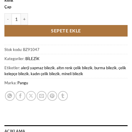
Renk
Çap
Mineli Burma Form Altın Renk Çelik Bilezik adet
SEPETE EKLE
Stok kodu:
BZ91047
Kategoriler:
BİLEZİK
Etiketler:
alerji yapmaz bilezik
,
altın renk çelik bilezik
,
burma bilezik
,
çelik
kelepçe bilezik
,
kadın çelik bilezik
,
mineli bilezik
Marka:
Pangu
AÇIKLAMA