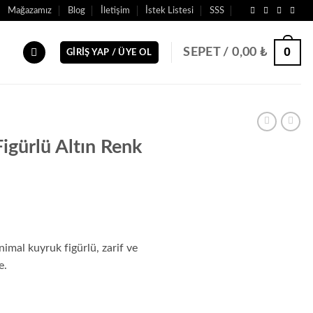
Mağazamız
Blog
İletişim
İstek Listesi
SSS
0
SEPET /
0,00
₺
GIRIŞ YAP / ÜYE OL
igürlü Altın Renk
nimal kuyruk figürlü, zarif ve
e.