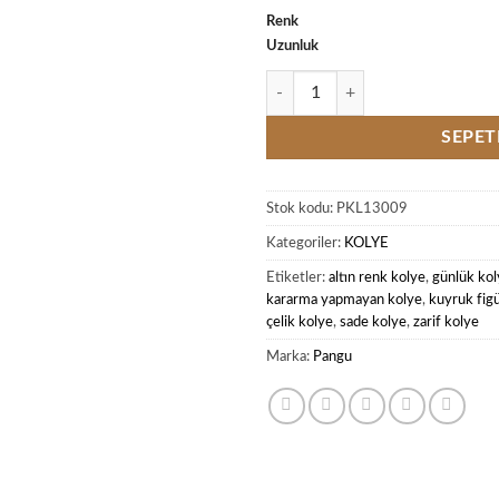
Renk
Uzunluk
Minimal Kuyruk Figürlü Altın Renk
SEPET
Stok kodu:
PKL13009
Kategoriler:
KOLYE
Etiketler:
altın renk kolye
,
günlük kol
kararma yapmayan kolye
,
kuyruk figü
çelik kolye
,
sade kolye
,
zarif kolye
Marka:
Pangu