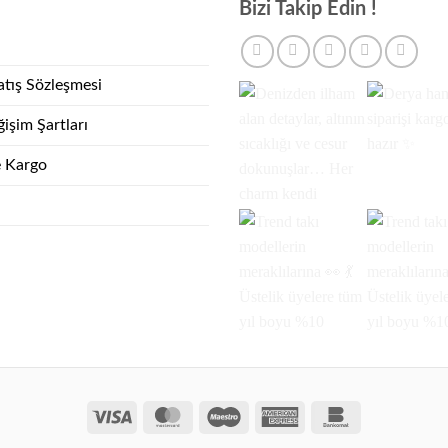
Bizi Takip Edin !
atış Sözleşmesi
işim Şartları
e Kargo
Visa
MasterCard
Maestro
American
Bankomat
Express