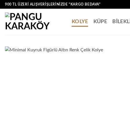
İçeriğe
900 TL ÜZERI ALIŞVERIŞLERINIZDE "KARGO BEDAVA"
atla
KOLYE
KÜPE
BİLEKL