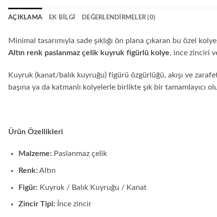
AÇIKLAMA
EK BILGI
DEĞERLENDIRMELER (0)
Minimal tasarımıyla sade şıklığı ön plana çıkaran bu özel kolye, 
Altın renk paslanmaz çelik kuyruk figürlü kolye
, ince zincir
Kuyruk (kanat/balık kuyruğu) figürü özgürlüğü, akışı ve zarafe
başına ya da katmanlı kolyelerle birlikte şık bir tamamlayıcı olu
Ürün Özellikleri
Malzeme:
Paslanmaz çelik
Renk:
Altın
Figür:
Kuyruk / Balık Kuyruğu / Kanat
Zincir Tipi:
İnce zincir