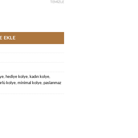
TEMIZLE
 Çelik Kolye adet
E EKLE
ye
,
hediye kolye
,
kadın kolye
,
rlü kolye
,
minimal kolye
,
paslanmaz