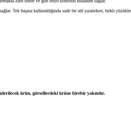
parmakta zarif durur ve gün boyu konforlu kullanım sağlar.
ağlar. Tek başına kullanıldığında sade bir stil yaratırken, farklı yüzük
derilecek ürün, görsellerdeki ürüne birebir yakındır.