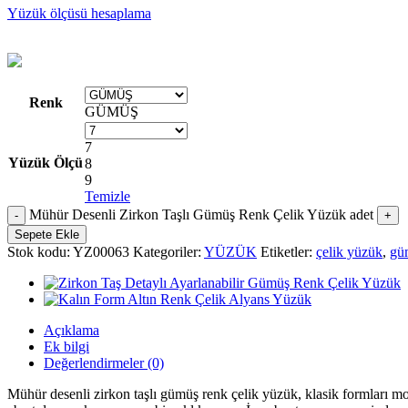
Yüzük ölçüsü hesaplama
Renk
GÜMÜŞ
7
Yüzük Ölçü
8
9
Temizle
Mühür Desenli Zirkon Taşlı Gümüş Renk Çelik Yüzük adet
Sepete Ekle
Stok kodu:
YZ00063
Kategoriler:
YÜZÜK
Etiketler:
çelik yüzük
,
gü
Açıklama
Ek bilgi
Değerlendirmeler (0)
Mühür desenli zirkon taşlı gümüş renk çelik yüzük, klasik formları m