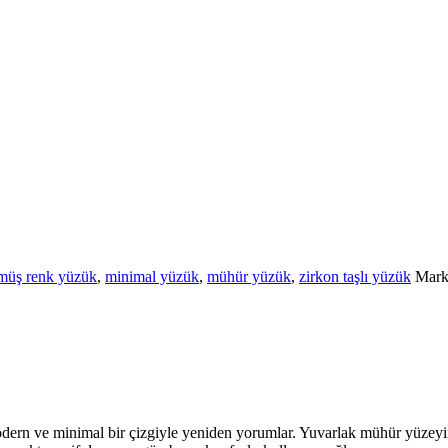
müş renk yüzük
,
minimal yüzük
,
mühür yüzük
,
zirkon taşlı yüzük
Mark
odern ve minimal bir çizgiyle yeniden yorumlar. Yuvarlak mühür yüzeyin