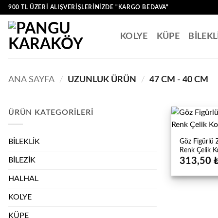
İçeriğe
900 TL ÜZERI ALIŞVERIŞLERINIZDE "KARGO BEDAVA"
atla
KOLYE
KÜPE
BİLEKL
ANA SAYFA
/
UZUNLUK ÜRÜN
/
47 CM - 40 CM
ÜRÜN KATEGORILERI
Göz Figürlü Z
BİLEKLİK
Renk Çelik K
313,50
BİLEZİK
HALHAL
KOLYE
KÜPE