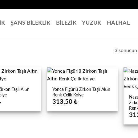
İK
ŞANS BİLEKLİK
BİLEZİK
YÜZÜK
HALHAL
3 sonucun 
irkon Taşlı Altın
Yonca Figürlü Zirkon Taşlı Altın
olye
Renk Çelik Kolye
Naza
₺
313,50
₺
Zirk
Renk
31