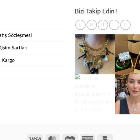
Bizi Takip Edin !
atış Sözleşmesi
işim Şartları
e Kargo
Visa
MasterCard
Maestro
American
Bankomat