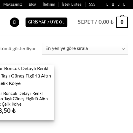
Mağazamız
Blog
İletişim
İstek Listesi
SSS
0
SEPET /
0,00
₺
GIRIŞ YAP / ÜYE OL
En
tümü gösteriliyor
yeniye
göre
sıralandı
r Boncuk Detaylı Renkli
on Taşlı Güneş Figürlü Altın
 Çelik Kolye
3,50
₺