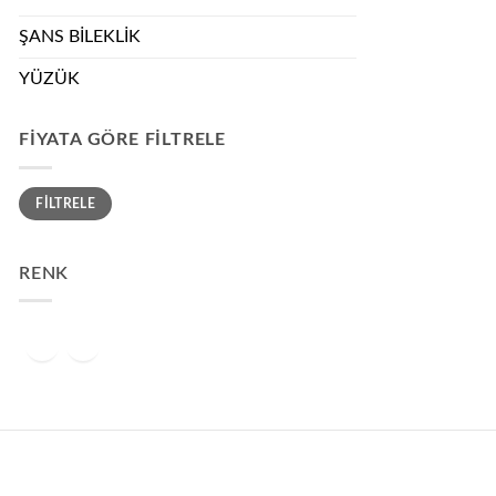
ŞANS BİLEKLİK
YÜZÜK
FIYATA GÖRE FILTRELE
En
En
FILTRELE
düşük
yüksek
fiyat
fiyat
RENK