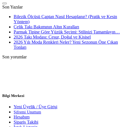
Son Yazılar
Bilezik Ölçüsü Çaptan Nasıl Hesaplanır? (Pratik ve Kesin
Yöntem)
Çelik Takı Bakımının Altın Kuralları
Parmak Tipine Göre Yüzük Seçimi: Stilinizi Tamamlayın…
2026 Takı Modası: Cesur, Doğal ve Kişisel
2026 Yılı Moda Renkleri Neler? Yeni Sezonun Öne Çıkan
Tonları
Son yorumlar
Bilgi Merkezi
Yeni Üyelik / Üye Girişi
Şifremi Unuttum
Hesabım
Sipariş Takibi