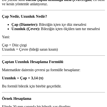
ve kesin yöntemle anlatıyoruz.
Çap Nedir, Uzunluk Nedir?
Çap (Diameter):
Bileziğin içten içe düz mesafesi
Uzunluk (Çevre):
Bileziğin içten ölçülen tam tur mesafesi
Yani:
Çap = Düz çizgi
Uzunluk = Çevre (bileği saran kısım)
Çaptan Uzunluk Hesaplama Formülü
Matematikte dairenin çevresi şu formülle hesaplanır:
Uzunluk = Çap × 3,14 (π)
Bu formül bilezik için birebir geçerlidir.
Örnek Hesaplama
Elinde 20 mm çapında bir bilezik var diyelim: