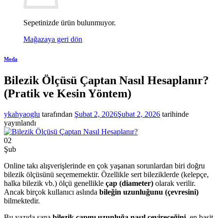
Sepetinizde ürün bulunmuyor.
Mağazaya geri dön
Moda
Bilezik Ölçüsü Çaptan Nasıl Hesaplanır?
(Pratik ve Kesin Yöntem)
ykahyaoglu
tarafından
Şubat 2, 2026
Şubat 2, 2026
tarihinde
yayınlandı
02
Şub
Online takı alışverişlerinde en çok yaşanan sorunlardan biri doğru
bilezik ölçüsünü seçememektir. Özellikle sert bileziklerde (kelepçe,
halka bilezik vb.) ölçü genellikle
çap (diameter)
olarak verilir.
Ancak birçok kullanıcı aslında
bileğin uzunluğunu (çevresini)
bilmektedir.
Bu yazıda sana
bilezik çapını uzunluğa nasıl çevireceğini
, en basit