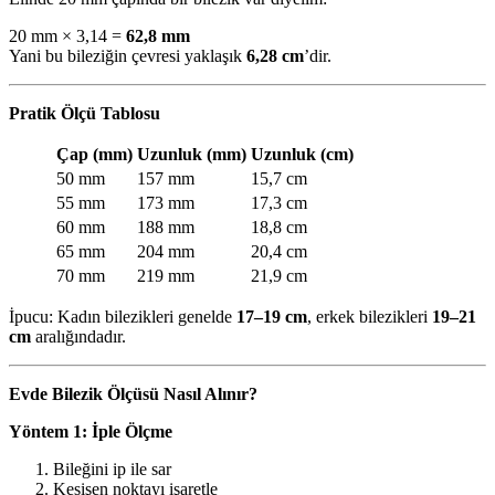
20 mm × 3,14 =
62,8 mm
Yani bu bileziğin çevresi yaklaşık
6,28 cm
’dir.
Pratik Ölçü Tablosu
Çap (mm)
Uzunluk (mm)
Uzunluk (cm)
50 mm
157 mm
15,7 cm
55 mm
173 mm
17,3 cm
60 mm
188 mm
18,8 cm
65 mm
204 mm
20,4 cm
70 mm
219 mm
21,9 cm
İpucu: Kadın bilezikleri genelde
17–19 cm
, erkek bilezikleri
19–21
cm
aralığındadır.
Evde Bilezik Ölçüsü Nasıl Alınır?
Yöntem 1: İple Ölçme
Bileğini ip ile sar
Kesişen noktayı işaretle